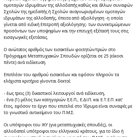
ομοταγών ιδρυμάτων της αλλοδαπής καθώς και άλλων συναφών
Σχολών της ημεδαπής ή Σχολών αναγνωρισμένων ομοταγών
ιδρυμάτων της αλλοδαπής, έπειτα από αξιολόγηση -η οποία
γίνεται από ειδική Επιτροπή αξιολόγησης- των συνεκτιμώμενων
προσόντων των υποψηφίων και την επιτυχή εξέτασή τους στις
εισαγωγικές εξετάσεις.
Ο ανώτατος αριθμός των εισακτέων φοιτητών/τριών στο
Πρόγραμμα Μεταπτυχιακών Σπουδών ορίζεται σε 25 (είκοσι
πέντε) ανά ειδίκευση.
Επιπλέον του αριθμού εισακτέων και εφόσον πληρούν τα
ελάχιστα κριτήρια γίνονται δεκτοί:
- έως τρεις (3) δικαστικοί λειτουργοί ανά ειδίκευση,
- ένα (1) μέλος των κατηγοριών Ε.Ε.Π., Ε.ΔΙ.Π. και Ε.Τ.Ε.Π. κατ’
έτος, εφόσον το έργο που επιτελεί στο Ίδρυμα είναι συναφές με
το γνωστικό αντικείμενο του Π.Μ.Σ.
Οι υπότροφοι του ΙΚΥ (για μεταπτυχιακές σπουδές), οι
αλλοδαποί υπότροφοι του ελληνικού κράτους, για το ίδιο ή